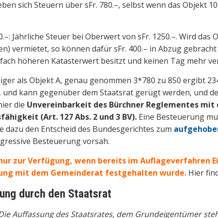
ben sich Steuern über sFr. 780.–, selbst wenn das Objekt 1
.–: Jährliche Steuer bei Oberwert von sFr. 1250.–. Wird das 
n) vermietet, so können dafür sFr. 400.– in Abzug gebracht
ifach höheren Katasterwert besitzt und keinen Tag mehr ver
iger als Objekt A, genau genommen 3*780 zu 850 ergibt 23
t, und kann gegenüber dem Staatsrat gerügt werden, und der
hier die
Unvereinbarkeit des Bürchner Reglementes mit
ähigkeit (Art. 127 Abs. 2 und 3 BV).
Eine Besteuerung mus
iehe dazu den Entscheid des Bundesgerichtes zum
aufgehoben
egressive Besteuerung vorsah.
 nur zur Verfügung, wenn bereits im Auflageverfahren E
lung mit dem Gemeinderat festgehalten wurde.
Hier fin
ng durch den Staatsrat
Die Auffassung des Staatsrates, dem Grundeigentümer steh