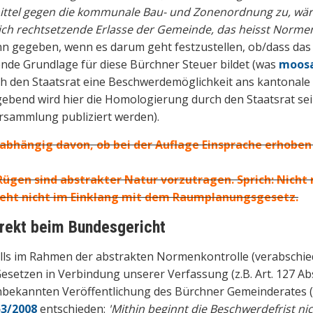
ttel gegen die kommunale Bau- und Zonenordnung zu, wär
ch rechtsetzende Erlasse der Gemeinde, das heisst Normen
ann gegeben, wenn es darum geht festzustellen, ob/dass das
gende Grundlage für diese Bürchner Steuer bildet (was
moosa
 den Staatsrat eine Beschwerdemöglichkeit ans kantonale V
bend wird hier die Homologierung durch den Staatsrat sei
rsammlung publiziert werden).
abhängig davon, ob bei der Auflage Einsprache erhoben 
gen sind abstrakter Natur vorzutragen. Sprich: Nicht m
eht nicht im Einklang mit dem Raumplanungsgesetz.
irekt beim Bundesgericht
ls im Rahmen der abstrakten Normenkontrolle (verabschie
etzen in Verbindung unserer Verfassung (z.B. Art. 127 Abs
t unbekannten Veröffentlichung des Bürchner Gemeinderates 
53/2008
entschieden:
'Mithin beginnt die Beschwerdefrist ni