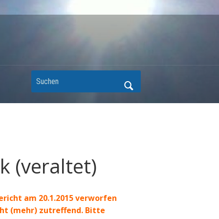
 (veraltet)
richt am 20.1.2015 verworfen
ht (mehr) zutreffend. Bitte