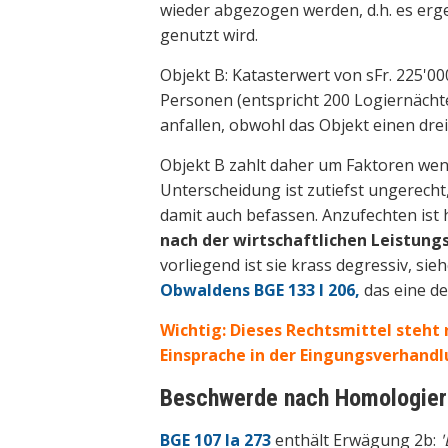
wieder abgezogen werden, d.h. es erge
genutzt wird.
Objekt B: Katasterwert von sFr. 225'000
Personen (entspricht 200 Logiernächte
anfallen, obwohl das Objekt einen dre
Objekt B zahlt daher um Faktoren wen
Unterscheidung ist zutiefst ungerech
damit auch befassen. Anzufechten ist 
nach der wirtschaftlichen Leistungsf
vorliegend ist sie krass degressiv, s
Obwaldens BGE 133 I 206,
das eine d
Wichtig: Dieses Rechtsmittel steht
Einsprache in der Eingungsverhand
Beschwerde nach Homologieru
BGE 107 Ia 273
enthält Erwägung 2b:
'