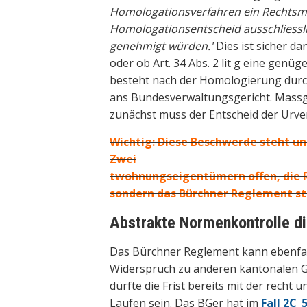
Homologationsverfahren ein Rechtsmi
Homologationsentscheid ausschliessli
genehmigt würden.'
Dies ist sicher d
oder ob Art. 34 Abs. 2 lit g eine genü
besteht nach der Homologierung durch
ans Bundesverwaltungsgericht. Massge
zunächst muss der Entscheid der Urve
Wichtig: Diese Beschwerde steht un
Zwei
twohnungseigentümern offen, die Rü
sondern das Bürchner Reglement st
Abstrakte Normenkontrolle d
Das Bürchner Reglement kann ebenfal
Widerspruch zu anderen kantonalen Ges
dürfte die Frist bereits mit der rech
Laufen sein. Das BGer hat im
Fall 2C_