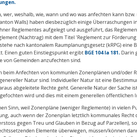
rungen.
n, wer, weshalb, wie, wann und wo was anfechten kann bzw.
nton Walls) haben diesbezüglich einige Überraschungen in
chner Reglementes aufgelegt und ausgeführt, das Reglemen
lement (Nachtrag)
mit dem Titel '
Reglement zur Förderung
stehe nach kantonalem Raumplanungsgesetz (kRPG) eine Be
t.
Einen guten Einstiegspunkt ergibt
BGE 104 Ia 181.
Darin g
se von Gemeinden anzufechten sind.
rin beim Anfechten von kommunlen Zonenplänen und/oder R
 genereller Natur sind. Individueller Natur ist eine Besti
daraus abgeleitete Rechte geht. Generelle Natur der Sache
efochten wird und dies mit einem generellen öffentlichen 
nen Sinn, weil Zonenpläne (weniger Reglemente) in vielen
ng, auch wenn der Zonenplan letztlich kommunales Recht da
oss gegen Treu und Glauben in Bezug auf Parzellen), so i
e rechtssetzenden Elemente überwiegen, müssen/können dan