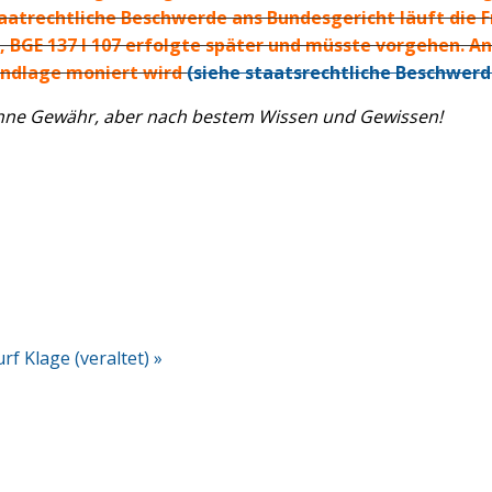
aatrechtliche Beschwerde ans Bundesgericht läuft die F
, BGE 137 I 107 erfolgte später und müsste vorgehen. 
undlage moniert wird
(siehe staatsrechtliche Beschwerd
ohne Gewähr, aber nach bestem Wissen und Gewissen!
rf Klage (veraltet) »