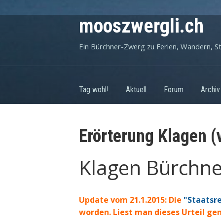
mooszwergli.ch
Ein Bürchner-Zwerg zu Ferien, Wandern, S
Tag wohl!
Aktuell
Forum
Archiv
Erörterung Klagen (v
Klagen Bürchner
Update vom 21.1.2015: Die
"Staatsr
worden. Liest man dieses Urteil gen