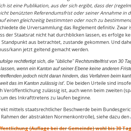
lich ist eine Publikation, aus der sich ergibt, dass der (regel
er nicht benützten Referendumsfrist oder seiner Annahme in 
auf einen gleichzeitig bestimmten oder noch zu bestimmende
hiedete die Urversammlung das Reglement definitiv. Zwar is
ss der Staatsrat nicht hat durchblicken lassen, es erfolge 
 Standpunkt aus betrachtet, zustande gekommen. Und daher d
muss/kann jetzt geltend gemacht werden.
olge rechtfertigt sich, die "übliche" Rechtsmittelfrist von 30 Ta
assen, wenn ein Kanton auf seiner Ebene keine anderen Fristen
 Betreffenden jedoch nicht daran hindern, das Verfahren beim ka
Die beiden Urteile sind insofe
weit das im Kanton zulässig ist'.
 Veröffentlichung zulässig ist, auch wenn beim zweiten (sp
atum des Inkrafttretens zu laufen beginne.
ekt mittels staatsrechtlicher Beschwerde beim Bundesgerich
m Rahmen der abstrakten Normenkontrolle), siehe dazu den
ffentlichung (Auflage bei der Gemeinde) wohl bis 30 Tag