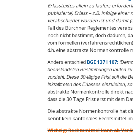
Erlasstextes allein zu laufen; erforder
publizierte) Erlass – z.B. infolge ein
verabschiedet worden ist und damit (
Fall des Bürchner Reglementes verabsc
noch nicht bestimmt, doch dadurch, da
vom formellen (verfahrensrechtlichen)
d.h. eine abstrakte Normenkontrolle 
Anders entschied
BGE 137 I 107:
'
Demzuf
beanstandeten Bestimmungen laufen zu l
vorsieht. Diese 30-tägige Frist soll die
Inkrafttreten des Erlasses einzuleiten, so
abstrakte Normenkontrolle direkt nach
dass die 30 Tage Frist erst mit dem D
Die abstrakte Normenkontrolle hat dir
kennt kein kantonales Rechtsmittel i
Wichtig: Rechtsmittel kann ab Verö