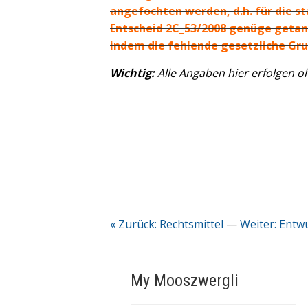
angefochten werden, d.h. für die st
Entscheid 2C_53/2008 genüge getan
indem die fehlende gesetzliche Gr
Wichtig:
Alle Angaben hier erfolgen 
« Zurück: Rechtsmittel
—
Weiter: Entwu
My Mooszwergli