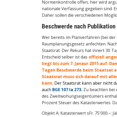
Normenkontrolle offen, hier wird arg
nationale Verfassung gegeben sind. Es 
Daher sollen die verschiedenen Möglic
Beschwerde nach Publikation
Wer bereits im Planverfahren (bei de
Raumplanungsgesetz anfechten. Nach 
Staatsrat. Der Rekurs hat innert 30 T
Entscheid selber ist das
offiziell an
liegt bis zum 7. Janaur 2015 auf. D
Tagen Beschwerde beim Staatsat er
Staatsrat muss sich darauf mit al
kann.
Der Staatsrat kann aber nicht 
auch
BGE 107 Ia 273.
Zu beachten bei d
des Zweitwohungseigentümers enthalten
Prozent Steuer des Katasterwertes. Da
Objekt A: Katasterwert sFr. 75'000.–: 