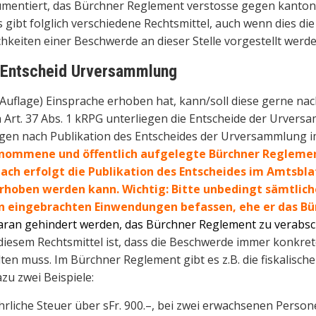
umentiert, das Bürchner Reglement verstosse gegen kanton
gibt folglich verschiedene Rechtsmittel, auch wenn dies die
hkeiten einer Beschwerde an dieser Stelle vorgestellt werde
 Entscheid Urversammlung
r Auflage) Einsprache erhoben hat, kann/soll diese gerne n
Art. 37 Abs. 1 kRPG unterliegen die Entscheide der Urver
agen nach Publikation des Entscheides der Urversammlung i
genommene und öffentlich aufgelegte Bürchner Regleme
anach erfolgt die Publikation des Entscheides im Amtsbla
hoben werden kann. Wichtig: Bitte unbedingt sämtlich
len eingebrachten Einwendungen befassen, ehe er das B
daran gehindert werden, das Bürchner Reglement zu verabs
iesem Rechtsmittel ist, dass die Beschwerde immer konkret
 muss. Im Bürchner Reglement gibt es z.B. die fiskalische 
zu zwei Beispiele:
Jährliche Steuer über sFr. 900.–, bei zwei erwachsenen Person