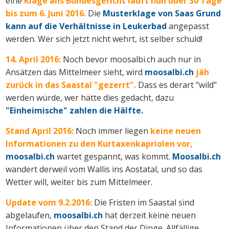
eine
Klage ans Bundesgericht läuft nun über 30 Tage
bis zum 6. Juni 2016.
Die
Musterklage von Saas Grund
kann auf die Verhältnisse in Leukerbad
angepasst
werden. Wer sich jetzt nicht wehrt, ist selber schuld!
14. April 2016:
Noch bevor moosalbi.ch auch nur in
Ansätzen das Mittelmeer sieht, wird
moosalbi.ch
jäh
zurück in das Saastal "gezerrt".
Dass es derart "wild"
werden würde, wer hätte dies gedacht, dazu
"Einheimische" zahlen die Hälfte.
Stand April 2016:
Noch immer liegen
keine neuen
Informationen zu den Kurtaxenkapriolen vor,
moosalbi.ch
wartet gespannt, was kommt.
Moosalbi.ch
wandert derweil vom Wallis ins Aostatal, und so das
Wetter will, weiter bis zum Mittelmeer.
Update vom 9.2.2016:
Die Fristen im Saastal sind
abgelaufen,
moosalbi.ch
hat derzeit keine neuen
Informationen über den Stand der Dinge. Allfällige